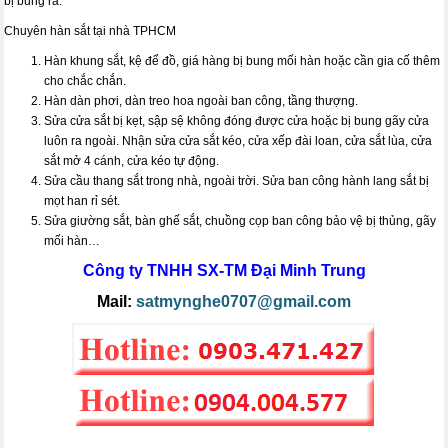
bị bung ra.
Chuyên hàn sắt tại nhà TPHCM
Hàn khung sắt, kệ để đồ, giá hàng bị bung mối hàn hoặc cần gia cố thêm
cho chắc chắn.
Hàn dàn phơi, dàn treo hoa ngoài ban công, tầng thượng.
Sửa cửa sắt bị kẹt, sập sệ không đóng được cửa hoặc bị bung gãy cửa
luôn ra ngoài. Nhận sửa cửa sắt kéo, cửa xếp đài loan, cửa sắt lùa, cửa
sắt mở 4 cánh, cửa kéo tự động.
Sửa cầu thang sắt trong nhà, ngoài trời. Sửa ban công hành lang sắt bị
mọt han rỉ sét.
Sửa giường sắt, bàn ghế sắt, chuồng cọp ban công bảo vệ bị thủng, gãy
mối hàn…
Công ty TNHH SX-TM
Đại Minh Trung
Mail:
satmynghe0707@gmail.com