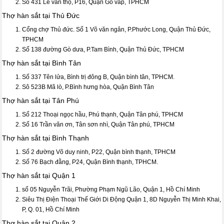
Số 431 Lê văn thọ, P16, Quận Gò vấp, TPHCM
Thợ hàn sắt tại Thủ Đức
Cổng chợ Thủ đức. Số 1 Võ văn ngân, P.Phước Long, Quận Thủ Đức,
TPHCM
Số 138 đường Gò dưa, P.Tam Bình, Quận Thủ Đức, TPHCM
Thợ hàn sắt tại Bình Tân
Số 337 Tên lửa, Bình trị đông B, Quận bình tân, TPHCM.
Sô 523B Mã lò, P.Bình hưng hòa, Quận Bình Tân
Thợ hàn sắt tại Tân Phú
Số 212 Thoại ngọc hầu, Phú thạnh, Quận Tân phú, TPHCM
Số 16 Trần văn ơn, Tân sơn nhì, Quận Tân phú, TPHCM
Thợ hàn sắt tại Bình Thạnh
Số 2 đường Võ duy ninh, P22, Quận bình thạnh, TPHCM
Số 76 Bạch đằng, P24, Quận Bình thạnh, TPHCM.
Thợ hàn sắt tại Quận 1
số 05 Nguyễn Trãi, Phường Phạm Ngũ Lão, Quận 1, Hồ Chí Minh
Siêu Thị Điện Thoại Thế Giới Di Động Quận 1, 8D Nguyễn Thị Minh Khai,
P, Q. 01, Hồ Chí Minh
Thợ hàn sắt tại Quận 2