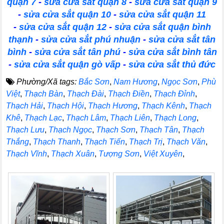
quận 7
-
sửa cửa sắt quận 8
-
sửa cửa sắt quận 9
-
sửa cửa sắt quận 10
-
sửa cửa sắt quận 11
-
sửa cửa sắt quận 12
-
sửa cửa sắt quận bình
thạnh
-
sửa cửa sắt phú nhuận
-
sửa cửa sắt tân
bình
-
sửa cửa sắt tân phú
-
sửa cửa sắt bình tân
-
sửa cửa sắt quận gò vấp
-
sửa cửa sắt thủ đức
Phường/Xã tags:
Bắc Sơn
,
Nam Hương
,
Ngọc Sơn
,
Phù
Việt
,
Thạch Bàn
,
Thạch Đài
,
Thạch Điền
,
Thạch Đỉnh
,
Thạch Hải
,
Thạch Hội
,
Thạch Hương
,
Thạch Kênh
,
Thạch
Khê
,
Thạch Lạc
,
Thạch Lâm
,
Thạch Liên
,
Thạch Long
,
Thạch Lưu
,
Thạch Ngọc
,
Thạch Sơn
,
Thạch Tân
,
Thạch
Thắng
,
Thạch Thanh
,
Thạch Tiến
,
Thạch Trị
,
Thạch Văn
,
Thạch Vĩnh
,
Thạch Xuân
,
Tượng Sơn
,
Việt Xuyên
,