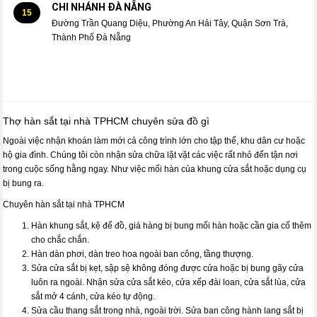
CHI NHÁNH ĐÀ NẴNG
15
Đường Trần Quang Diệu, Phường An Hải Tây, Quận Sơn Trà,
Thành Phố Đà Nẵng
Thợ hàn sắt tại nhà TPHCM chuyên sửa đồ gì
Ngoài việc nhận khoán làm mới cả công trình lớn cho tập thể, khu dân cư hoặc
hộ gia đình. Chúng tôi còn nhận sửa chữa lặt vặt các việc rất nhỏ đến tận nơi
trong cuộc sống hằng ngay. Như việc mối hàn của khung cửa sắt hoặc dụng cụ
bị bung ra.
Chuyên hàn sắt tại nhà TPHCM
Hàn khung sắt, kệ để đồ, giá hàng bị bung mối hàn hoặc cần gia cố thêm
cho chắc chắn.
Hàn dàn phơi, dàn treo hoa ngoài ban công, tầng thượng.
Sửa cửa sắt bị kẹt, sập sệ không đóng được cửa hoặc bị bung gãy cửa
luôn ra ngoài. Nhận sửa cửa sắt kéo, cửa xếp đài loan, cửa sắt lùa, cửa
sắt mở 4 cánh, cửa kéo tự động.
Sửa cầu thang sắt trong nhà, ngoài trời. Sửa ban công hành lang sắt bị