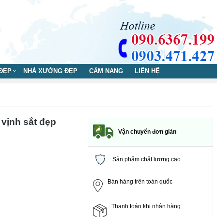
 ĐẸP
NHÀ XƯỞNG ĐẸP
CẨM NANG
LIÊN HỆ
 vịnh sắt đẹp
Vận chuyển đơn giản
Sản phẩm chất lượng cao
Bán hàng trên toàn quốc
Thanh toán khi nhận hàng