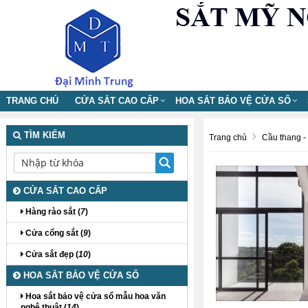
TRANG CHỦ
CỬA SẮT CAO CẤP
HOA SẮT BẢO VỆ CỬA SỔ
TÌM KIẾM
Trang chủ
Cầu thang -
CỬA SẮT CAO CẤP
Hàng rào sắt (
7
)
Cửa cổng sắt (
9
)
Cửa sắt đẹp (
10
)
HOA SẮT BẢO VỆ CỬA SỔ
Hoa sắt bảo vệ cửa sổ mẫu hoa văn
nghệ thuật (
14
)