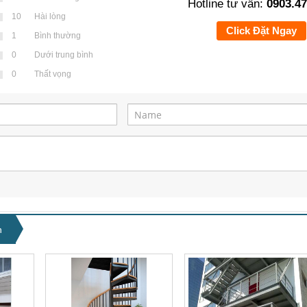
Hotline tư vấn:
0903.47
10
Hài lòng
Click Đặt Ngay
1
Bình thường
0
Dưới trung bình
0
Thất vọng
n