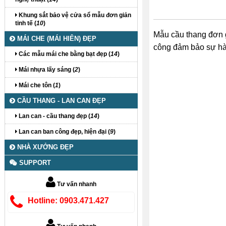
Khung sắt bảo vệ cửa sổ mẫu đơn giản
tinh tế (
10
)
Mẫu cầu thang đơn gi
MÁI CHE (MÁI HIÊN) ĐẸP
công đảm bảo sự hài
Các mẫu mái che bằng bạt đẹp (
14
)
Mái nhựa lấy sáng (
2
)
Mái che tôn (
1
)
CẦU THANG - LAN CAN ĐẸP
Lan can - cầu thang đẹp (
14
)
Lan can ban công đẹp, hiện đại (
9
)
NHÀ XƯỞNG ĐẸP
SUPPORT
Tư vấn nhanh
Hotline: 0903.471.427