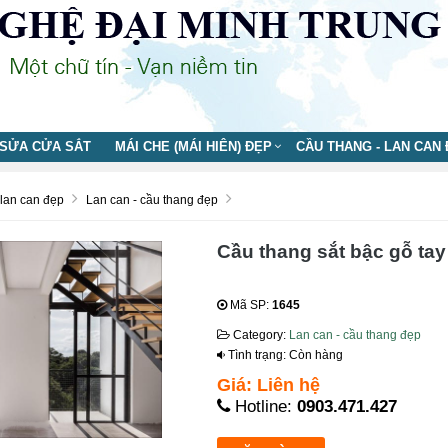
SỬA CỬA SẮT
MÁI CHE (MÁI HIÊN) ĐẸP
CẦU THANG - LAN CAN
 lan can đẹp
Lan can - cầu thang đẹp
Cầu thang sắt bậc gỗ tay
Mã SP:
1645
Category:
Lan can - cầu thang đẹp
Tình trạng: Còn hàng
Giá: Liên hệ
Hotline:
0903.471.427