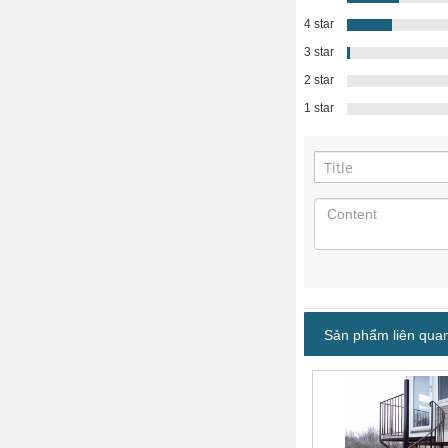
4 star
3 star
2 star
1 star
Sản phẩm liên qua