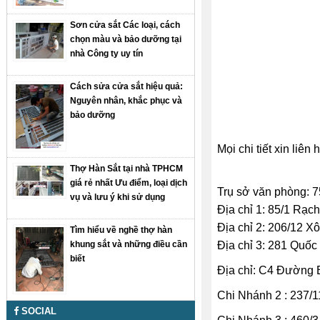
Sơn cửa sắt Các loại, cách
chọn màu và bảo dưỡng tại
nhà Công ty uy tín
Cách sửa cửa sắt hiệu quả:
Nguyên nhân, khắc phục và
bảo dưỡng
Mọi chi tiết xin liên 
Thợ Hàn Sắt tại nhà TPHCM
giá rẻ nhất Ưu điểm, loại dịch
Trụ sở văn phòng: 
vụ và lưu ý khi sử dụng
Địa chỉ 1: 85/1 Rạ
Địa chỉ 2: 206/12 X
Tìm hiểu về nghề thợ hàn
khung sắt và những điều cần
Địa chỉ 3: 281 Quố
biết
Địa chỉ: C4 Đường
Chi Nhánh 2 : 237/
SOCIAL