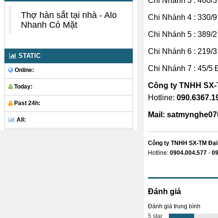
Chi Nhánh 3 : 460/
Thợ hàn sắt tại nhà - Alo
Chi Nhánh 4 : 330/
Nhanh Có Mặt
Chi Nhánh 5 : 389/
Chi Nhánh 6 : 219/3
STATIC
Chi Nhánh 7 : 45/5
Online:
Công ty TNHH SX
Today:
Hotline:
090.6367.1
Past 24h:
Mail: satmynghe0
All:
Công ty TNHH SX-TM
Đại
Hotline:
0904.004.577
-
09
Đánh giá
Đánh giá trung bình
5 star