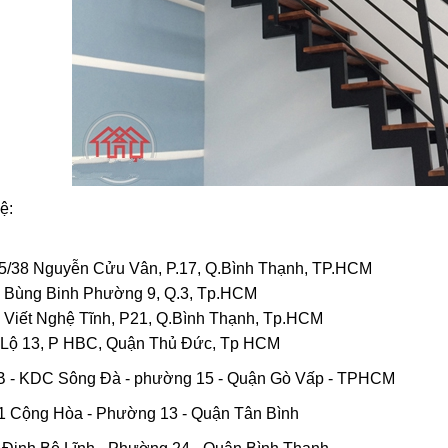
hệ:
75/38 Nguyễn Cửu Vân, P.17, Q.Bình Thạnh, TP.HCM
ch Bùng Binh Phường 9, Q.3, Tp.HCM
ô Viết Nghệ Tĩnh, P21, Q.Bình Thạnh, Tp.HCM
c Lộ 13, P HBC, Quận Thủ Đức, Tp HCM
 B - KDC Sông Đà - phường 15 - Quận Gò Vấp - TPHCM
11 Cộng Hòa - Phường 13 - Quận Tân Bình