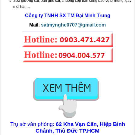
Sửa giường sắt, bàn ghế sắt, chuồng cọp ban công bảo vệ bị thủng, gãy
mối hàn…
Công ty TNHH SX-TM
Đại Minh Trung
Mail:
satmynghe0707@gmail.com
Trụ sở văn phòng:
62 Kha Vạn Cân, Hiệp Bình
Chánh, Thủ Đức TP.HCM