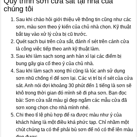
Quy trình sơn cửa sắt tại nhà của
chúng tôi
Sau khi chào hỏi giới thiệu về thông tin cũng như các
sơn, màu sơn theo ý kiến của chủ nhà chọn. Kỹ thuật
bắt tay vào xử lý cửa bị cũ trước.
Quét sạch bụi trên cửa sắt, đánh rỉ sét trên cánh cửa
là công việc tiếp theo anh kỹ thuật làm.
Sau khi làm sạch song anh hàn xì lại các điểm bị
bung gãy gia cố theo ý của chủ nhà.
Sau khi làm sạch xong thì cũng là lúc anh sử dụng
sơn nhũ chống rỉ để sơn lại. Các vị trí bị rỉ sét của cửa
sát. Anh nói đợi khoảng 30 phút đến 1 tiếng là sơn sẽ
khô trong thời gian đó mình sẽ đi pha sơn. Bạn đọc
bài: Sơn cửa sắt màu gì đẹp ngắm các mẫu cửa đã
sơn xong chọn cho nhà mình nhé.
Chi theo tỉ lệ phù hợp để ra được màu như ý của
khách hàng là một điều khá phức tạp. Chỉ nhầm một
chút chúng ta có thể phải bù sơn để nó có thể lên màu
đẹp được.