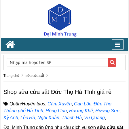
Toggl
navig
TÌM KIẾM
Trang chủ
sửa cửa sắt
Shop sửa cửa sắt Đức Thọ Hà Tĩnh giá rẻ
Quận/Huyện tags:
Cẩm Xuyên
,
Can Lộc
,
Đức Thọ
,
Thành phố Hà Tĩnh
,
Hồng Lĩnh
,
Hương Khê
,
Hương Sơn
,
Kỳ Anh
,
Lộc Hà
,
Nghi Xuân
,
Thạch Hà
,
Vũ Quang
,
Đại Minh Trung đáp ứng nhu cầu dịch vụ sơn
sửa cửa sắt