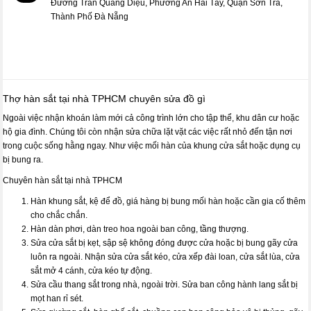
Đường Trần Quang Diệu, Phường An Hải Tây, Quận Sơn Trà,
Thành Phố Đà Nẵng
Thợ hàn sắt tại nhà TPHCM chuyên sửa đồ gì
Ngoài việc nhận khoán làm mới cả công trình lớn cho tập thể, khu dân cư hoặc
hộ gia đình. Chúng tôi còn nhận sửa chữa lặt vặt các việc rất nhỏ đến tận nơi
trong cuộc sống hằng ngay. Như việc mối hàn của khung cửa sắt hoặc dụng cụ
bị bung ra.
Chuyên hàn sắt tại nhà TPHCM
Hàn khung sắt, kệ để đồ, giá hàng bị bung mối hàn hoặc cần gia cố thêm
cho chắc chắn.
Hàn dàn phơi, dàn treo hoa ngoài ban công, tầng thượng.
Sửa cửa sắt bị kẹt, sập sệ không đóng được cửa hoặc bị bung gãy cửa
luôn ra ngoài. Nhận sửa cửa sắt kéo, cửa xếp đài loan, cửa sắt lùa, cửa
sắt mở 4 cánh, cửa kéo tự động.
Sửa cầu thang sắt trong nhà, ngoài trời. Sửa ban công hành lang sắt bị
mọt han rỉ sét.