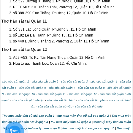
Số 529 Đường 3 Tháng 2, Phường 8, Quận 10, Hồ Chí Minh
PETDAILY, 210 Thành Thái, Phường 12, Quận 10, Hồ Chí Minh
số 388-390 Cao Thắng, Phường 12, Quận 10, Hồ Chí Minh
Thợ hàn sắt tại Quận 11
Số 331 Lạc Long Quân, Phường 3, 11, Hồ Chí Minh
số 182 Lê Đại Hành, Phường 13, 11, Hồ Chí Minh
so 440 Đường 3 Tháng 2, Phường 2, Quận 11, Hồ Chí Minh
Thợ hàn sắt tại Quận 12
A52-A53, Tô Ký, Tân Hưng Thuận, Quận 12, Hồ Chí Minh
Ngã tư ga, Thạnh Lộc, Quận 12, Hồ Chí Minh.
sửa cửa sắt quận 1
-
sửa cửa sắt quận 2
-
sửa cửa sắt quận 3
-
sửa cửa sắt quận 4
-
sửa cửa
sắt quận 5
-
sửa cửa sắt quận 6
-
sửa cửa sắt quận 7
-
sửa cửa sắt quận 8
-
sửa cửa sắt quận
9
-
sửa cửa sắt quận 10
-
sửa cửa sắt quận 11
-
sửa cửa sắt quận 12
-
sửa cửa sắt quận bình
thạnh
-
sửa cửa sắt phú nhuận
-
sửa cửa sắt tân bình
-
sửa cửa sắt tân phú
-
sửa cửa sắt bình
tân
-
sửa cửa sắt quận gò vấp
-
sửa cửa sắt thủ đức
Thu mua máy tính cũ giá cao quận 1
|
thu mua máy tính cũ giá cao quận 2
|
Thu mua máy
tính cũ giá cao tận nơi ở quận 3
|
thu mua máy tính cũ quận 4
|
thanh lý máy tính cũ quận
5
|
Thanh lý máy tính cũ tận nơi quận 6
|
thu mua máy tính cũ giá cao quận 7
|
Mua máy