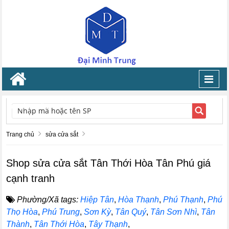
Toggl
navig
TÌM KIẾM
Trang chủ
sửa cửa sắt
Shop sửa cửa sắt Tân Thới Hòa Tân Phú giá
cạnh tranh
Phường/Xã tags:
Hiệp Tân
,
Hòa Thạnh
,
Phú Thạnh
,
Phú
Thọ Hòa
,
Phú Trung
,
Sơn Kỳ
,
Tân Quý
,
Tân Sơn Nhì
,
Tân
Thành
,
Tân Thới Hòa
,
Tây Thạnh
,