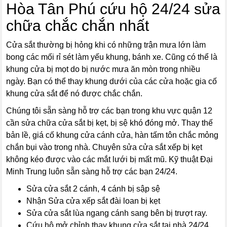
Hòa Tân Phú cứu hộ 24/24 sửa
chữa chắc chắn nhất
Cửa sắt thường bị hỏng khi có những trận mưa lớn làm
bong các mối rỉ sét làm yếu khung, bánh xe. Cũng có thể là
khung cửa bị mọt do bị nước mưa ăn mòn trong nhiều
ngày. Bạn có thể thay khung dưới của các cửa hoặc gia cố
khung cửa sắt để nó được chắc chắn.
Chúng tôi sẵn sàng hỗ trợ các bạn trong khu vực quận 12
cần sửa chữa cửa sắt bị kẹt, bị sệ khó đóng mở. Thay thế
bản lề, giá cố khung cửa cánh cửa, hàn tấm tôn chắc mỏng
chắn bụi vào trong nhà. Chuyên sửa cửa sắt xếp bị kẹt
không kéo được vào các mắt lưới bị mất mũ. Kỹ thuật Đại
Minh Trung luôn sẵn sàng hỗ trợ các bạn 24/24.
Sửa cửa sắt 2 cánh, 4 cánh bị sập sệ
Nhận Sửa cửa xếp sắt đài loan bị kẹt
Sửa cửa sắt lùa ngang cánh sang bên bị trượt ray.
Cứu hộ mở chỉnh thay khung cửa sắt tại nhà 24/24.