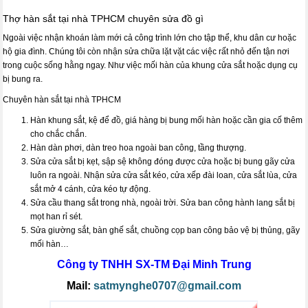
Thợ hàn sắt tại nhà TPHCM chuyên sửa đồ gì
Ngoài việc nhận khoán làm mới cả công trình lớn cho tập thể, khu dân cư hoặc
hộ gia đình. Chúng tôi còn nhận sửa chữa lặt vặt các việc rất nhỏ đến tận nơi
trong cuộc sống hằng ngay. Như việc mối hàn của khung cửa sắt hoặc dụng cụ
bị bung ra.
Chuyên hàn sắt tại nhà TPHCM
Hàn khung sắt, kệ để đồ, giá hàng bị bung mối hàn hoặc cần gia cố thêm
cho chắc chắn.
Hàn dàn phơi, dàn treo hoa ngoài ban công, tầng thượng.
Sửa cửa sắt bị kẹt, sập sệ không đóng được cửa hoặc bị bung gãy cửa
luôn ra ngoài. Nhận sửa cửa sắt kéo, cửa xếp đài loan, cửa sắt lùa, cửa
sắt mở 4 cánh, cửa kéo tự động.
Sửa cầu thang sắt trong nhà, ngoài trời. Sửa ban công hành lang sắt bị
mọt han rỉ sét.
Sửa giường sắt, bàn ghế sắt, chuồng cọp ban công bảo vệ bị thủng, gãy
mối hàn…
Công ty TNHH SX-TM
Đại Minh Trung
Mail:
satmynghe0707@gmail.com