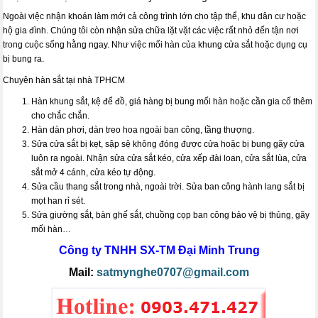
Ngoài việc nhận khoán làm mới cả công trình lớn cho tập thể, khu dân cư hoặc
hộ gia đình. Chúng tôi còn nhận sửa chữa lặt vặt các việc rất nhỏ đến tận nơi
trong cuộc sống hằng ngay. Như việc mối hàn của khung cửa sắt hoặc dụng cụ
bị bung ra.
Chuyên hàn sắt tại nhà TPHCM
Hàn khung sắt, kệ để đồ, giá hàng bị bung mối hàn hoặc cần gia cố thêm
cho chắc chắn.
Hàn dàn phơi, dàn treo hoa ngoài ban công, tầng thượng.
Sửa cửa sắt bị kẹt, sập sệ không đóng được cửa hoặc bị bung gãy cửa
luôn ra ngoài. Nhận sửa cửa sắt kéo, cửa xếp đài loan, cửa sắt lùa, cửa
sắt mở 4 cánh, cửa kéo tự động.
Sửa cầu thang sắt trong nhà, ngoài trời. Sửa ban công hành lang sắt bị
mọt han rỉ sét.
Sửa giường sắt, bàn ghế sắt, chuồng cọp ban công bảo vệ bị thủng, gãy
mối hàn…
Công ty TNHH SX-TM
Đại Minh Trung
Mail:
satmynghe0707@gmail.com