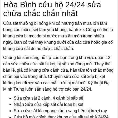
Hòa Bình cứu hộ 24/24 sửa
chữa chắc chắn nhất
Cửa sắt thường bị hỏng khi có những trận mưa lớn làm
bong các mối rỉ sét làm yếu khung, bánh xe. Cũng có thể là
khung cửa bị mọt do bị nước mưa ăn mòn trong nhiều
ngày. Bạn có thể thay khung dưới của các cửa hoặc gia cố
khung cửa sắt để nó được chắc chắn.
Chúng tôi sẵn sàng hỗ trợ các bạn trong khu vực quận 12
cần sửa chữa cửa sắt bị kẹt, bị sệ khó đóng mở. Thay thế
bản lề, giá cố khung cửa cánh cửa, hàn tấm tôn chắc mỏng
chắn bụi vào trong nhà. Chuyên sửa cửa sắt xếp bị kẹt
không kéo được vào các mắt lưới bị mất mũ. Kỹ thuật Đại
Minh Trung luôn sẵn sàng hỗ trợ các bạn 24/24.
Sửa cửa sắt 2 cánh, 4 cánh bị sập sệ
Nhận Sửa cửa xếp sắt đài loan bị kẹt
Sửa cửa sắt lùa ngang cánh sang bên bị trượt ray.
Cứu hộ mở chỉnh thay khung cửa sắt tại nhà 24/24.