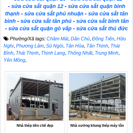
-
sửa cửa sắt quận 12
-
sửa cửa sắt quận bình
thạnh
-
sửa cửa sắt phú nhuận
-
sửa cửa sắt tân
bình
-
sửa cửa sắt tân phú
-
sửa cửa sắt bình tân
-
sửa cửa sắt quận gò vấp
-
sửa cửa sắt thủ đức
Phường/Xã tags:
Chăm Mát
,
Dân Chủ
,
Đồng Tiến
,
Hữu
Nghị
,
Phương Lâm
,
Sủ Ngòi
,
Tân Hòa
,
Tân Thịnh
,
Thái
Bình
,
Thái Thịnh
,
Thịnh Lang
,
Thống Nhất
,
Trung Minh
,
Yên Mông
,
Nhà thép tiền chế đẹp
Nhà xưởng khung thép máy tôn