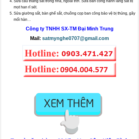
Sửa cầu thang sắt trong nhà, ngoài trời. Sửa ban công hành lang sắt bị
mọt han rỉ sét.
Sửa giường sắt, bàn ghế sắt, chuồng cọp ban công bảo vệ bị thủng, gãy
mối hàn…
Công ty TNHH SX-TM
Đại Minh Trung
Mail:
satmynghe0707@gmail.com