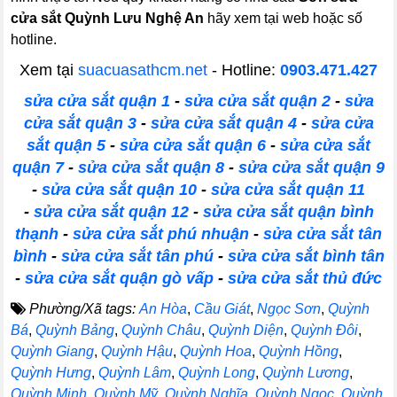
cửa sắt
Quỳnh Lưu Nghệ An
hãy xem tại web hoặc số
hotline.
Xem tại
suacuasathcm.net
- Hotline:
0903.471.427
sửa cửa sắt quận 1
-
sửa cửa sắt quận 2
-
sửa
cửa sắt quận 3
-
sửa cửa sắt quận 4
-
sửa cửa
sắt quận 5
-
sửa cửa sắt quận 6
-
sửa cửa sắt
quận 7
-
sửa cửa sắt quận 8
-
sửa cửa sắt quận 9
-
sửa cửa sắt quận 10
-
sửa cửa sắt quận 11
-
sửa cửa sắt quận 12
-
sửa cửa sắt quận bình
thạnh
-
sửa cửa sắt phú nhuận
-
sửa cửa sắt tân
bình
-
sửa cửa sắt tân phú
-
sửa cửa sắt bình tân
-
sửa cửa sắt quận gò vấp
-
sửa cửa sắt thủ đức
Phường/Xã tags:
An Hòa
,
Cầu Giát
,
Ngọc Sơn
,
Quỳnh
Bá
,
Quỳnh Bảng
,
Quỳnh Châu
,
Quỳnh Diện
,
Quỳnh Đôi
,
Quỳnh Giang
,
Quỳnh Hậu
,
Quỳnh Hoa
,
Quỳnh Hồng
,
Quỳnh Hưng
,
Quỳnh Lâm
,
Quỳnh Long
,
Quỳnh Lương
,
Quỳnh Minh
,
Quỳnh Mỹ
,
Quỳnh Nghĩa
,
Quỳnh Ngọc
,
Quỳnh