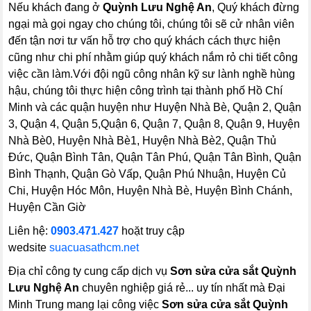
Nếu khách đang ở
Quỳnh Lưu Nghệ An
, Quý khách đừng
ngại mà gọi ngay cho chúng tôi, chúng tôi sẽ cử nhân viên
đến tận nơi tư vấn hỗ trợ cho quý khách cách thực hiện
cũng như chi phí nhằm giúp quý khách nắm rỏ chi tiết công
việc cần làm.Với đội ngũ công nhân kỹ sư lành nghề hùng
hậu, chúng tôi thực hiện công trình tại thành phố Hồ Chí
Minh và các quận huyện như Huyện Nhà Bè, Quận 2, Quận
3, Quận 4, Quận 5,Quận 6, Quận 7, Quận 8, Quận 9, Huyện
Nhà Bè0, Huyện Nhà Bè1, Huyện Nhà Bè2, Quận Thủ
Đức, Quận Bình Tân, Quận Tân Phú, Quận Tân Bình, Quận
Bình Thạnh, Quận Gò Vấp, Quận Phú Nhuận, Huyện Củ
Chi, Huyện Hóc Môn, Huyện Nhà Bè, Huyện Bình Chánh,
Huyện Cần Giờ
Liên hệ:
0903.471.427
hoặt truy cập
wedsite
suacuasathcm.net
Địa chỉ công ty cung cấp dịch vụ
Sơn sửa cửa sắt
Quỳnh
Lưu Nghệ An
chuyên nghiệp giá rẻ... uy tín nhất mà Đại
Minh Trung mang lại công việc
Sơn sửa cửa sắt
Quỳnh