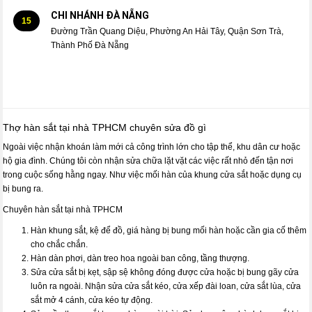
CHI NHÁNH ĐÀ NẴNG
15
Đường Trần Quang Diệu, Phường An Hải Tây, Quận Sơn Trà,
Thành Phố Đà Nẵng
Thợ hàn sắt tại nhà TPHCM chuyên sửa đồ gì
Ngoài việc nhận khoán làm mới cả công trình lớn cho tập thể, khu dân cư hoặc
hộ gia đình. Chúng tôi còn nhận sửa chữa lặt vặt các việc rất nhỏ đến tận nơi
trong cuộc sống hằng ngay. Như việc mối hàn của khung cửa sắt hoặc dụng cụ
bị bung ra.
Chuyên hàn sắt tại nhà TPHCM
Hàn khung sắt, kệ để đồ, giá hàng bị bung mối hàn hoặc cần gia cố thêm
cho chắc chắn.
Hàn dàn phơi, dàn treo hoa ngoài ban công, tầng thượng.
Sửa cửa sắt bị kẹt, sập sệ không đóng được cửa hoặc bị bung gãy cửa
luôn ra ngoài. Nhận sửa cửa sắt kéo, cửa xếp đài loan, cửa sắt lùa, cửa
sắt mở 4 cánh, cửa kéo tự động.