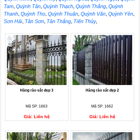
Tam
,
Quỳnh Tân
,
Quỳnh Thạch
,
Quỳnh Thắng
,
Quỳnh
Thanh
,
Quỳnh Thọ
,
Quỳnh Thuận
,
Quỳnh Văn
,
Quỳnh Yên
,
Sơn Hải
,
Tân Sơn
,
Tân Thắng
,
Tiến Thủy
,
Hàng rào sắt đẹp 3
Hàng rào sắt đẹp 2
Mã SP: 1663
Mã SP: 1662
Giá: Liên hệ
Giá: Liên hệ