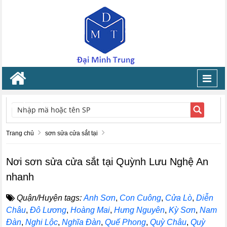
Toggl
navig
TÌM KIẾM
Trang chủ
sơn sửa cửa sắt tại
Nơi sơn sửa cửa sắt tại Quỳnh Lưu Nghệ An
nhanh
Quận/Huyện tags:
Anh Sơn
,
Con Cuông
,
Cửa Lò
,
Diễn
Châu
,
Đô Lương
,
Hoàng Mai
,
Hưng Nguyên
,
Kỳ Sơn
,
Nam
Đàn
,
Nghi Lộc
,
Nghĩa Đàn
,
Quế Phong
,
Quỳ Châu
,
Quỳ