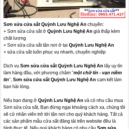
Sơn sửa cửa sắt
Quỳnh Lưu Nghệ An
chuyên:
+ Sơn sửa cửa sắt ở
Quỳnh Lưu Nghệ An
giá thấp kèm
chất lượng
+ Sơn sửa cửa sắt tận nơi ở tại
Quỳnh Lưu Nghệ An
+ sửa cửa sắt luôn phục vụ nhanh, chuyên nghiệp
Dịch vụ
Sơn sửa cửa sắt
Quỳnh Lưu Nghệ An
lấy uy tín
làm hàng đầu, với phương châm "
một chữ tín - vạn niềm
tin
",
Sơn sửa cửa sắt
Quỳnh Lưu Nghệ An
cam kết làm
bạn hài lòng.
Nếu bạn đang ở
Quỳnh Lưu Nghệ An
và có nhu cầu mua
Sơn sửa cửa sắt, Bạn đừng ngại khoảng cách xa, chúng tôi
sẽ cử nhân viên trở tới tận nơi cho quý khách hàng. Tất cả
các sản phẩm mẫu cửa sắt đăng tải trên website đều là
hình thực tế. Nếu quý khách hàng có nhu cầu
Sơn sửa