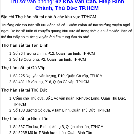
Trụ sở văn phòng:
62 Kha Vạn Cân, Hiệp Bình
Chánh, Thủ Đức TP.HCM
Địa chỉ Thợ hàn sắt tại nhà ở các khu vực TPHCM
Thường các thợ hàn sắt lưu động sẽ có 1 điểm chính để thợ thường xuyên nghỉ
ngơi. Do họ sẽ luôn di chuyển quang khu vực đó trong thời gian làm việc. Bạn có
thể tìm thấy họ thường xuyên ở điểm trung tâm đó nhé.
Thợ hàn sắt tại Tân Bình
Số 86 Trường chinh, P12, Quận Tân bình, TPHCM
Số 19 Cửu long, P2, Quận Tân bình, TPHCM
Thợ hàn sắt tại Gò Vấp
Số 225 Nguyễn văn lượng, P10, Quận Gò vấp, TPHCM
Số 431 Lê văn thọ, P16, Quận Gò vấp, TPHCM
Thợ hàn sắt tại Thủ Đức
Cổng chợ Thủ đức. Số 1 Võ văn ngân, P.Phước Long, Quận Thủ Đức,
TPHCM
Số 138 đường Gò dưa, P.Tam Bình, Quận Thủ Đức, TPHCM
Thợ hàn sắt tại Bình Tân
Số 337 Tên lửa, Bình trị đông B, Quận bình tân, TPHCM.
Sô 523B Mã lò, P.Bình hưng hòa, Quận Bình Tân