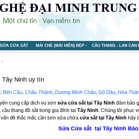
SỬA CỬA SẮT
MÁI CHE (MÁI HIÊN) ĐẸP
CẦU THANG - LAN CAN
 Tây Ninh uy tín
:
Bến Cầu
,
Châu Thành
,
Dương Minh Châu
,
Gò Dầu
,
Hòa Thà
yên cung cấp dịch vụ sơn
sửa cửa sắt tại Tây Ninh
đảm bảo gi
, cầu thang đồ sắt trong gia đình tại
Tây Ninh
. Chúng tôi phục v
i vấn đề thắc mắc cần sơn sửa chữa
cửa sắt tại Tây Ninh
hãy l
Sửa Cửa sắt tại Tây Ninh Báo 