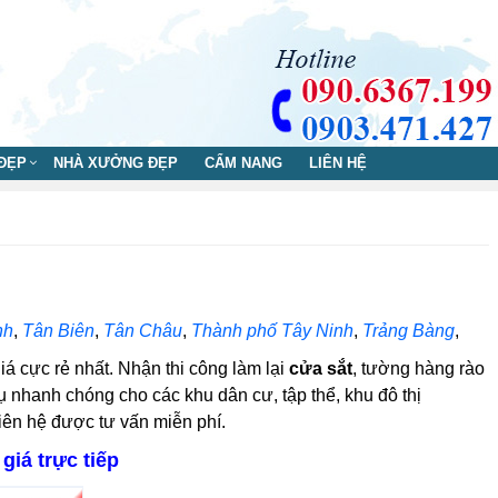
 ĐẸP
NHÀ XƯỞNG ĐẸP
CẨM NANG
LIÊN HỆ
nh
,
Tân Biên
,
Tân Châu
,
Thành phố Tây Ninh
,
Trảng Bàng
,
á cực rẻ nhất. Nhận thi công làm lại
cửa sắt
, tường hàng rào
ụ nhanh chóng cho các khu dân cư, tập thể, khu đô thị
iên hệ được tư vấn miễn phí.
giá trực tiếp