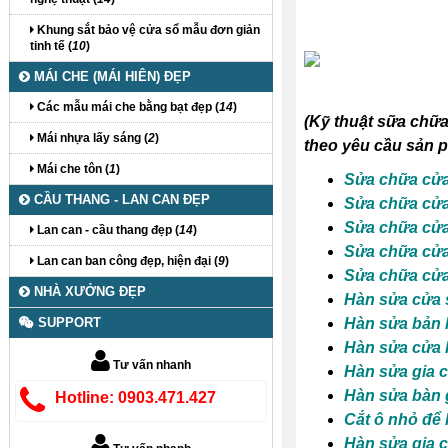
Khung sắt bảo vệ cửa sổ mẫu đơn giản
tinh tế (
10
)
MÁI CHE (MÁI HIÊN) ĐẸP
Các mẫu mái che bằng bạt đẹp (
14
)
(
Kỹ thuật sữa chữa 
Mái nhựa lấy sáng (
2
)
theo yêu cầu sản p
Mái che tôn (
1
)
Sửa chữa cửa
CẦU THANG - LAN CAN ĐẸP
Sửa chữa cửa 
Sửa chữa cửa
Lan can - cầu thang đẹp (
14
)
Sửa chữa cửa
Lan can ban công đẹp, hiện đại (
9
)
Sửa chữa cửa
NHÀ XƯỞNG ĐẸP
Hàn sửa cửa 
SUPPORT
Hàn sửa bản l
Hàn sửa cửa k
Tư vấn nhanh
Hàn sửa gia c
Hàn sửa bàn g
Hotline: 0903.471.427
Cắt ô nhỏ để 
Hàn sửa gia c