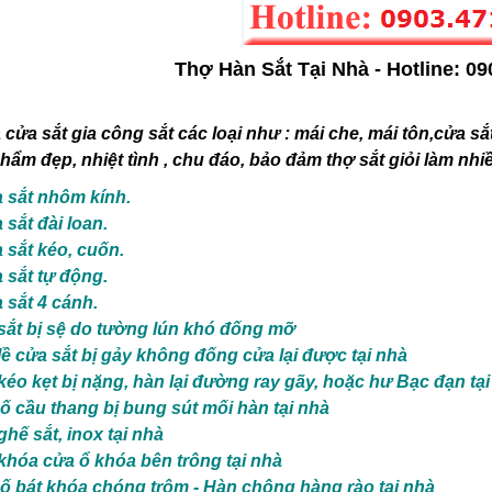
cửa sắt gia công sắt các loại như :
mái che, mái tôn,cửa sắt
hẩm đẹp, nhiệt tình , chu đáo, bảo đảm thợ sắt giỏi làm n
 sắt nhôm kính.
sắt đài loan.
 sắt kéo, cuốn.
 sắt tự động.
 sắt 4 cánh.
sắt bị sệ do tường lún khó đống mỡ
ề cửa sắt bị gảy không đống cửa lại được tại nhà
éo kẹt bị nặng, hàn lại đường ray gãy, hoặc hư Bạc đạn tại
ố cầu thang bị bung sút mối hàn tại nhà
hế sắt, inox tại nhà
khóa cửa ổ khóa bên trông tại nhà
ố bát khóa chóng trộm - Hàn chông hàng rào tại nhà