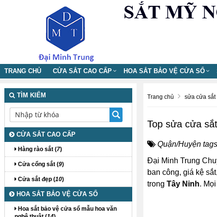
TRANG CHỦ
CỬA SẮT CAO CẤP
HOA SẮT BẢO VỆ CỬA SỔ
TÌM KIẾM
Trang chủ
sửa cửa sắt
Top sửa cửa sắt
CỬA SẮT CAO CẤP
Quận/Huyện tags
Hàng rào sắt (
7
)
Đại Minh Trung Chu
Cửa cổng sắt (
9
)
ban công, giá kệ sắt
Cửa sắt đẹp (
10
)
trong
Tây Ninh
. Mọ
HOA SẮT BẢO VỆ CỬA SỔ
Hoa sắt bảo vệ cửa sổ mẫu hoa văn
nghệ thuật (
14
)