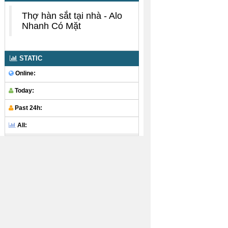
Thợ hàn sắt tại nhà - Alo
Nhanh Có Mặt
STATIC
Online:
Today:
Past 24h:
All: