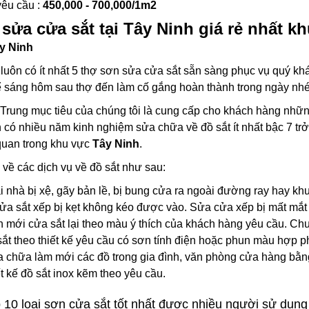
yêu cầu :
450,000 - 700,000/1m2
ửa cửa sắt tại Tây Ninh giá rẻ nhất k
y Ninh
uôn có ít nhất 5 thợ sơn sửa cửa sắt sẵn sàng phục vụ quý khác
Để sáng hôm sau thợ đến làm cố gắng hoàn thành trong ngày nhé
rung mục tiêu của chúng tôi là cung cấp cho khách hàng những d
n có nhiều năm kinh nghiệm sửa chữa về đồ sắt ít nhất bậc 7 trở
quan trong khu vực
Tây Ninh
.
 về các dịch vụ về đồ sắt như sau:
i nhà bị xệ, gãy bản lề, bị bung cửa ra ngoài đường ray hay kh
 sắt xếp bị kẹt không kéo được vào. Sửa cửa xếp bị mất mắt c
n mới cửa sắt lại theo màu ý thích của khách hàng yêu cầu. C
ắt theo thiết kế yêu cầu có sơn tính điện hoặc phun màu hợp 
chữa làm mới các đồ trong gia đình, văn phòng cửa hàng bằng s
ết kế đồ sắt inox kẽm theo yêu cầu.
10 loại sơn cửa sắt tốt nhất được nhiều người sử dụng