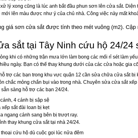
xử lý xong cũng là lúc anh bắt đầu phun sơn lên cửa sắt. Diện
nó mới lên màu được như ý của chủ nhà. Công việc này mất kho
g giá sơn cửa sắt được tính theo mét vuông (m2). Cập 
a sắt tại Tây Ninh cứu hộ 24/24
ỏng khi có những trận mưa lớn làm bong các mối rỉ sét làm yếu
iều ngày. Bạn có thể thay khung dưới của các cửa hoặc gia c
hỗ trợ các bạn trong khu vực quận 12 cần sửa chữa cửa sắt bị k
ôn chắc mỏng chắn bụi vào trong nhà. Chuyên sửa cửa sắt xếp b
 sẵn sàng hỗ trợ các bạn 24/24.
cánh, 4 cánh bị sập sệ
ếp sắt đài loan bị kẹt
a ngang cánh sang bên bị trượt ray.
h thay khung cửa sắt tại nhà 24/24.
thoại cứu hộ dù cuộc gọi lúc nửa đêm