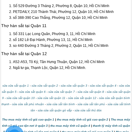
Số 529 Đường 3 Tháng 2, Phường 8, Quận 10, Hồ Chí Minh
PETDAILY, 210 Thành Thái, Phường 12, Quận 10, Hồ Chí Minh
số 388-390 Cao Thắng, Phường 12, Quận 10, Hồ Chí Minh
Thợ hàn sắt tại Quận 11
Số 331 Lạc Long Quân, Phường 3, 11, Hồ Chí Minh
số 182 Lê Đại Hành, Phường 13, 11, Hồ Chí Minh
so 440 Đường 3 Tháng 2, Phường 2, Quận 11, Hồ Chí Minh
Thợ hàn sắt tại Quận 12
A52-A53, Tô Ký, Tân Hưng Thuận, Quận 12, Hồ Chí Minh
Ngã tư ga, Thạnh Lộc, Quận 12, Hồ Chí Minh.
sửa cửa sắt quận 1
-
sửa cửa sắt quận 2
-
sửa cửa sắt quận 3
-
sửa cửa sắt quận 4
-
sửa cửa
sắt quận 5
-
sửa cửa sắt quận 6
-
sửa cửa sắt quận 7
-
sửa cửa sắt quận 8
-
sửa cửa sắt quận
9
-
sửa cửa sắt quận 10
-
sửa cửa sắt quận 11
-
sửa cửa sắt quận 12
-
sửa cửa sắt quận bình
thạnh
-
sửa cửa sắt phú nhuận
-
sửa cửa sắt tân bình
-
sửa cửa sắt tân phú
-
sửa cửa sắt bình
tân
-
sửa cửa sắt quận gò vấp
-
sửa cửa sắt thủ đức
Thu mua máy tính cũ giá cao quận 1
|
thu mua máy tính cũ giá cao quận 2
|
Thu mua máy
tính cũ giá cao tận nơi ở quận 3
|
thu mua máy tính cũ quận 4
|
thanh lý máy tính cũ quận
5
|
Thanh lý máy tính cũ tận nơi quận 6
|
thu mua máy tính cũ giá cao quận 7
|
Mua máy