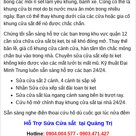
bong các mối rỉ sét làm yếu khung, bánh xe. Cũng có thể là
khung cửa bị mọt do bị nước mưa ăn mòn trong nhiều
ngày. Bạn có thể thay khung dưới của các cửa hoặc gia cố
khung cửa sắt để nó được chắc chắn.
Chúng tôi sẵn sàng hỗ trợ các bạn trong khu vực quận 12
cần sửa chữa cửa sắt bị kẹt, bị sệ khó đóng mở. Thay thế
bản lề, giá cố khung cửa cánh cửa, hàn tấm tôn chắc mỏng
chắn bụi vào trong nhà. Chuyên sửa cửa sắt xếp bị kẹt
không kéo được vào các mắt lưới bị mất mũ. Kỹ thuật Đại
Minh Trung luôn sẵn sàng hỗ trợ các bạn 24/24.
Sửa cửa sắt 2 cánh, 4 cánh bị sập sệ
Nhận Sửa cửa xếp sắt đài loan bị kẹt
Sửa cửa sắt lùa ngang cánh sang bên bị trượt ray.
Cứu hộ mở chỉnh thay khung cửa sắt tại nhà 24/24.
Sẵn sàng nghe điện thoại cứu hộ dù cuộc gọi lúc nửa đêm
Hỗ Trợ Sửa Cửa sắt tại Quảng Trị
Hotline:
0904.004.577
-
0903.471.427