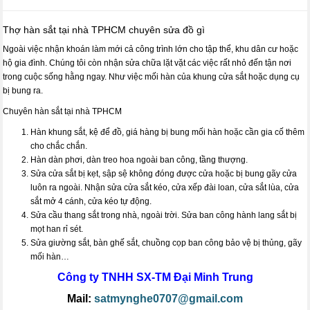
Thợ hàn sắt tại nhà TPHCM chuyên sửa đồ gì
Ngoài việc nhận khoán làm mới cả công trình lớn cho tập thể, khu dân cư hoặc
hộ gia đình. Chúng tôi còn nhận sửa chữa lặt vặt các việc rất nhỏ đến tận nơi
trong cuộc sống hằng ngay. Như việc mối hàn của khung cửa sắt hoặc dụng cụ
bị bung ra.
Chuyên hàn sắt tại nhà TPHCM
Hàn khung sắt, kệ để đồ, giá hàng bị bung mối hàn hoặc cần gia cố thêm
cho chắc chắn.
Hàn dàn phơi, dàn treo hoa ngoài ban công, tầng thượng.
Sửa cửa sắt bị kẹt, sập sệ không đóng được cửa hoặc bị bung gãy cửa
luôn ra ngoài. Nhận sửa cửa sắt kéo, cửa xếp đài loan, cửa sắt lùa, cửa
sắt mở 4 cánh, cửa kéo tự động.
Sửa cầu thang sắt trong nhà, ngoài trời. Sửa ban công hành lang sắt bị
mọt han rỉ sét.
Sửa giường sắt, bàn ghế sắt, chuồng cọp ban công bảo vệ bị thủng, gãy
mối hàn…
Công ty TNHH SX-TM
Đại Minh Trung
Mail:
satmynghe0707@gmail.com