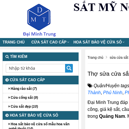
TRANG CHỦ
CỬA SẮT CAO CẤP
HOA SẮT BẢO VỆ CỬA SỔ
TÌM KIẾM
Trang chủ
sửa cửa sắt
Thợ sửa cửa sắ
CỬA SẮT CAO CẤP
Quận/Huyện tags
Hàng rào sắt (
7
)
Thành
,
Phú Ninh
,
P
Cửa cổng sắt (
9
)
Đại Minh Trung đáp
Cửa sắt đẹp (
10
)
công, giá kệ sắt, cầu
HOA SẮT BẢO VỆ CỬA SỔ
trong
Quảng Nam
.
Hoa sắt bảo vệ cửa sổ mẫu hoa văn
nghệ thuật (
14
)