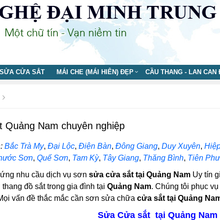
SỬA CỬA SẮT
MÁI CHE (MÁI HIÊN) ĐẸP
CẦU THANG - LAN CAN
t Quảng Nam chuyên nghiệp
:
Bắc Trà My
,
Đại Lộc
,
Điện Bàn
,
Đông Giang
,
Duy Xuyên
,
Hiệ
hước Sơn
,
Quế Sơn
,
Tam Kỳ
,
Tây Giang
,
Thăng Bình
,
Tiên Ph
 ứng nhu cầu dịch vụ sơn
sửa cửa sắt tại Quảng Nam
Uy tín g
 thang đồ sắt trong gia đình tại
Quảng Nam
. Chúng tôi phục vụ
 Mọi vấn đề thắc mắc cần sơn sửa chữa
cửa sắt tại Quảng Na
Sửa Cửa sắt tại Quảng Nam g