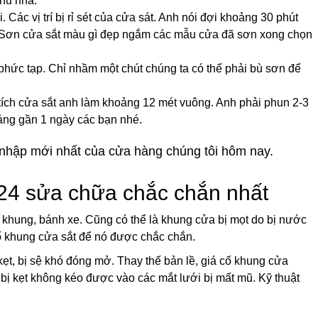
chủ nhà.
 Các vị trí bị rỉ sét của cửa sát. Anh nói đợi khoảng 30 phút
ài: Sơn cửa sắt màu gì đẹp ngắm các mẫu cửa đã sơn xong chọn
phức tạp. Chỉ nhầm một chút chúng ta có thể phải bù sơn để
 tích cửa sắt anh làm khoảng 12 mét vuông. Anh phải phun 2-3
ảng gần 1 ngày các bạn nhé.
nhập mới nhất của cửa hàng chúng tôi hôm nay.
24 sửa chữa chắc chắn nhất
 khung, bánh xe. Cũng có thể là khung cửa bị mọt do bị nước
ố khung cửa sắt để nó được chắc chắn.
ẹt, bị sệ khó đóng mở. Thay thế bản lề, giá cố khung cửa
ị kẹt không kéo được vào các mắt lưới bị mất mũ. Kỹ thuật