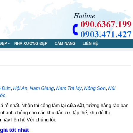
 ĐẸP
NHÀ XƯỞNG ĐẸP
CẨM NANG
LIÊN HỆ
p Đức
,
Hội An
,
Nam Giang
,
Nam Trà My
,
Nông Sơn
,
Núi
ước
,
iá rẻ nhất. Nhận thi công làm lại
cửa sắt
, tường hàng rào ban
 nhanh chóng cho các khu dân cư, tập thể, khu đô thị
m
hãy liên hệ Với chúng tôi.
iá tốt nhất