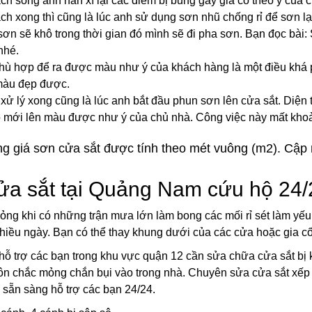
ch song anh hàn xì lại các điểm bị bung gãy gia cố theo ý của 
ch xong thì cũng là lúc anh sử dụng sơn nhũ chống rỉ để sơn lại.
 sơn sẽ khô trong thời gian đó mình sẽ đi pha sơn. Bạn đọc b
nhé.
 phù hợp để ra được màu như ý của khách hàng là một điều khá 
 màu đẹp được.
xử lý xong cũng là lúc anh bắt đầu phun sơn lên cửa sắt. Diện
nó mới lên màu được như ý của chủ nhà. Công việc này mất kho
g giá sơn cửa sắt được tính theo mét vuông (m2). Cập 
ửa sắt tại Quảng Nam cứu hộ 24/
ỏng khi có những trận mưa lớn làm bong các mối rỉ sét làm yếu
iều ngày. Bạn có thể thay khung dưới của các cửa hoặc gia c
hỗ trợ các bạn trong khu vực quận 12 cần sửa chữa cửa sắt bị k
ôn chắc mỏng chắn bụi vào trong nhà. Chuyên sửa cửa sắt xếp b
 sẵn sàng hỗ trợ các bạn 24/24.