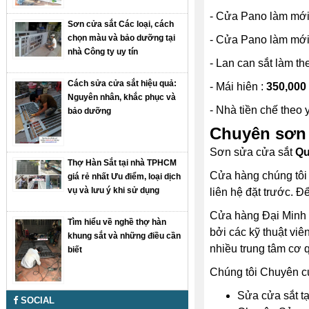
- Cửa Pano làm mới 
Sơn cửa sắt Các loại, cách
chọn màu và bảo dưỡng tại
- Cửa Pano làm mới 
nhà Công ty uy tín
- Lan can sắt làm th
Cách sửa cửa sắt hiệu quả:
- Mái hiên :
350,000
Nguyên nhân, khắc phục và
- Nhà tiền chế theo 
bảo dưỡng
Chuyên sơn 
Sơn sửa cửa sắt
Qu
Thợ Hàn Sắt tại nhà TPHCM
Cửa hàng chúng tôi l
giá rẻ nhất Ưu điểm, loại dịch
vụ và lưu ý khi sử dụng
liên hệ đặt trước. 
Cửa hàng Đại Minh T
Tìm hiểu về nghề thợ hàn
bởi các kỹ thuật viê
khung sắt và những điều cần
nhiều trung tâm cơ 
biết
Chúng tôi Chuyên cu
Sửa cửa sắt tạ
SOCIAL