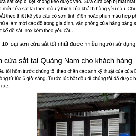
 sắt xếp bị kẹt không kéo được vào. Sửa cửa xếp bị mất mắt c
n mới cửa sắt lại theo màu ý thích của khách hàng yêu cầu. C
ắt theo thiết kế yêu cầu có sơn tính điện hoặc phun màu hợp 
hữa làm mới các đồ trong gia đình, văn phòng cửa hàng bằng sắt
ết kế đồ sắt inox kẽm theo yêu cầu.
10 loại sơn cửa sắt tốt nhất được nhiều người sử dụng
 cửa sắt tại Quảng Nam cho khách hàng
iều tối hôm trước chúng tôi theo chân các anh kỹ thuật của cử
àng từ lúc 6 giờ sáng. Trước lúc bắt đầu đi chúng tôi đã được 
n xe.