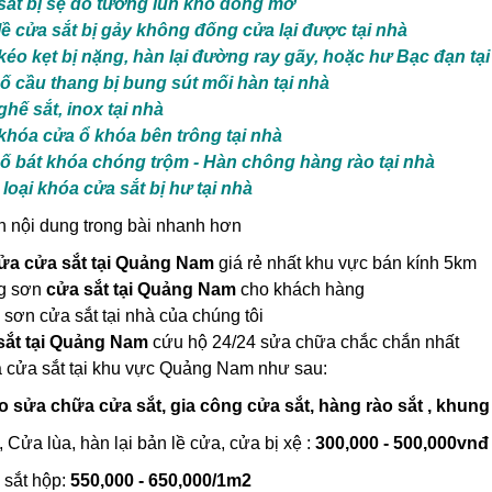
sắt bị sệ do tường lún khó đống mỡ
ề cửa sắt bị gảy không đống cửa lại được tại nhà
éo kẹt bị nặng, hàn lại đường ray gãy, hoặc hư Bạc đạn tại
ố cầu thang bị bung sút mối hàn tại nhà
hế sắt, inox tại nhà
khóa cửa ổ khóa bên trông tại nhà
ố bát khóa chóng trộm - Hàn chông hàng rào tại nhà
loại khóa cửa sắt bị hư tại nhà
 nội dung trong bài nhanh hơn
ửa cửa sắt tại Quảng Nam
giá rẻ nhất khu vực bán kính 5km
g sơn
cửa sắt tại Quảng Nam
cho khách hàng
 sơn cửa sắt tại nhà của chúng tôi
sắt tại Quảng Nam
cứu hộ 24/24 sửa chữa chắc chắn nhất
cửa sắt tại khu vực Quảng Nam như sau:
 sửa chữa cửa sắt, gia công cửa sắt, hàng rào sắt , khung s
 Cửa lùa, hàn lại bản lề cửa, cửa bị xệ :
300,000 - 500,000vnđ
 sắt hộp:
550,000 - 650,000/1m2