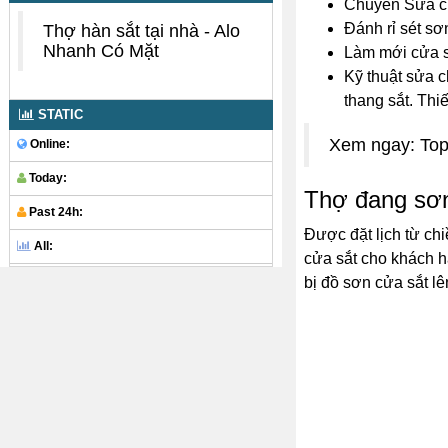
Chuyên Sửa cửa
Đánh rỉ sét sơ
Thợ hàn sắt tại nhà - Alo
Nhanh Có Mặt
Làm mới cửa s
Kỹ thuật sửa c
thang sắt. Thi
STATIC
Xem ngay: Top 
Online:
Today:
Thợ đang sơn
Past 24h:
Được đặt lịch từ ch
All:
cửa sắt cho khách h
bị đồ sơn cửa sắt lê