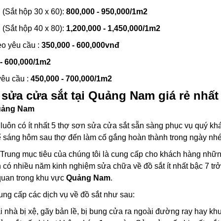
(Sắt hộp 30 x 60):
800,000 - 950,000/1m2
(Sắt hộp 40 x 80):
1,200,000 - 1,450,000/1m2
eo yêu cầu :
350,000 - 600,000vnđ
 - 600,000/1m2
yêu cầu :
450,000 - 700,000/1m2
sửa cửa sắt tại Quảng Nam giá rẻ nhất
ảng Nam
uôn có ít nhất 5 thợ sơn sửa cửa sắt sẵn sàng phục vụ quý khác
Để sáng hôm sau thợ đến làm cố gắng hoàn thành trong ngày nhé
rung mục tiêu của chúng tôi là cung cấp cho khách hàng những d
n có nhiều năm kinh nghiệm sửa chữa về đồ sắt ít nhất bậc 7 trở
quan trong khu vực
Quảng Nam
.
ng cấp các dịch vụ về đồ sắt như sau:
i nhà bị xệ, gãy bản lề, bị bung cửa ra ngoài đường ray hay kh