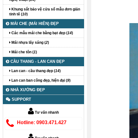
Khung sắt bảo vệ cửa sổ mẫu đơn giản
tinh tế (
10
)
MÁI CHE (MÁI HIÊN) ĐẸP
Các mẫu mái che bằng bạt đẹp (
14
)
Mái nhựa lấy sáng (
2
)
Mái che tôn (
1
)
CẦU THANG - LAN CAN ĐẸP
Lan can - cầu thang đẹp (
14
)
Lan can ban công đẹp, hiện đại (
9
)
NHÀ XƯỞNG ĐẸP
SUPPORT
Tư vấn nhanh
Hotline: 0903.471.427