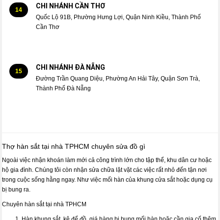
CHI NHÁNH CẦN THƠ
14
Quốc Lộ 91B, Phường Hưng Lợi, Quận Ninh Kiều, Thành Phố
Cần Thơ
CHI NHÁNH ĐÀ NẴNG
15
Đường Trần Quang Diệu, Phường An Hải Tây, Quận Sơn Trà,
Thành Phố Đà Nẵng
Thợ hàn sắt tại nhà TPHCM chuyên sửa đồ gì
Ngoài việc nhận khoán làm mới cả công trình lớn cho tập thể, khu dân cư hoặc
hộ gia đình. Chúng tôi còn nhận sửa chữa lặt vặt các việc rất nhỏ đến tận nơi
trong cuộc sống hằng ngay. Như việc mối hàn của khung cửa sắt hoặc dụng cụ
bị bung ra.
Chuyên hàn sắt tại nhà TPHCM
Hàn khung sắt, kệ để đồ, giá hàng bị bung mối hàn hoặc cần gia cố thêm