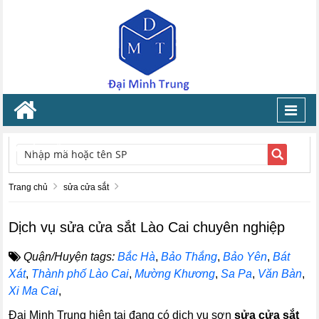
Toggl
navig
TÌM KIẾM
Trang chủ
sửa cửa sắt
Dịch vụ sửa cửa sắt Lào Cai chuyên nghiệp
Quận/Huyện tags:
Bắc Hà
,
Bảo Thắng
,
Bảo Yên
,
Bát
Xát
,
Thành phố Lào Cai
,
Mường Khương
,
Sa Pa
,
Văn Bàn
,
Xi Ma Cai
,
Đại Minh Trung hiện tại đang có dịch vụ sơn
sửa cửa sắt