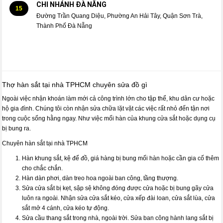
CHI NHÁNH ĐÀ NẴNG
15
Đường Trần Quang Diệu, Phường An Hải Tây, Quận Sơn Trà,
Thành Phố Đà Nẵng
Thợ hàn sắt tại nhà TPHCM chuyên sửa đồ gì
Ngoài việc nhận khoán làm mới cả công trình lớn cho tập thể, khu dân cư hoặc
hộ gia đình. Chúng tôi còn nhận sửa chữa lặt vặt các việc rất nhỏ đến tận nơi
trong cuộc sống hằng ngay. Như việc mối hàn của khung cửa sắt hoặc dụng cụ
bị bung ra.
Chuyên hàn sắt tại nhà TPHCM
Hàn khung sắt, kệ để đồ, giá hàng bị bung mối hàn hoặc cần gia cố thêm
cho chắc chắn.
Hàn dàn phơi, dàn treo hoa ngoài ban công, tầng thượng.
Sửa cửa sắt bị kẹt, sập sệ không đóng được cửa hoặc bị bung gãy cửa
luôn ra ngoài. Nhận sửa cửa sắt kéo, cửa xếp đài loan, cửa sắt lùa, cửa
sắt mở 4 cánh, cửa kéo tự động.
Sửa cầu thang sắt trong nhà, ngoài trời. Sửa ban công hành lang sắt bị