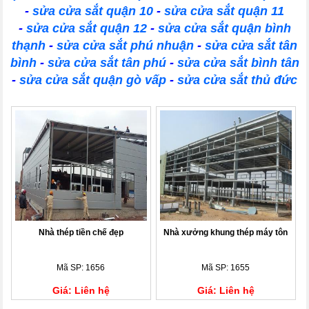
-
sửa cửa sắt quận 10
-
sửa cửa sắt quận 11
-
sửa cửa sắt quận 12
-
sửa cửa sắt quận bình
thạnh
-
sửa cửa sắt phú nhuận
-
sửa cửa sắt tân
bình
-
sửa cửa sắt tân phú
-
sửa cửa sắt bình tân
-
sửa cửa sắt quận gò vấp
-
sửa cửa sắt thủ đức
Nhà thép tiền chế đẹp
Nhà xưởng khung thép máy tôn
Mã SP: 1656
Mã SP: 1655
Giá: Liên hệ
Giá: Liên hệ