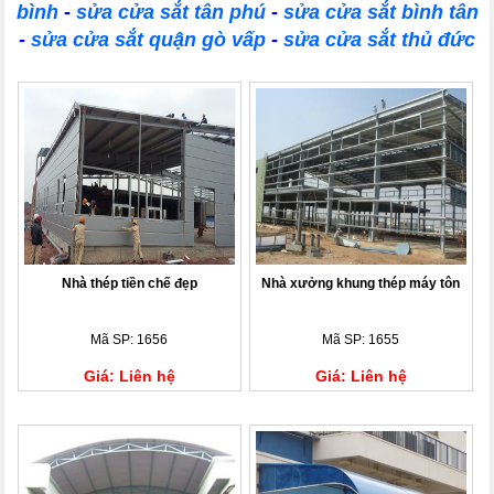
bình
-
sửa cửa sắt tân phú
-
sửa cửa sắt bình tân
-
sửa cửa sắt quận gò vấp
-
sửa cửa sắt thủ đức
Nhà thép tiền chế đẹp
Nhà xưởng khung thép máy tôn
Mã SP: 1656
Mã SP: 1655
Giá: Liên hệ
Giá: Liên hệ