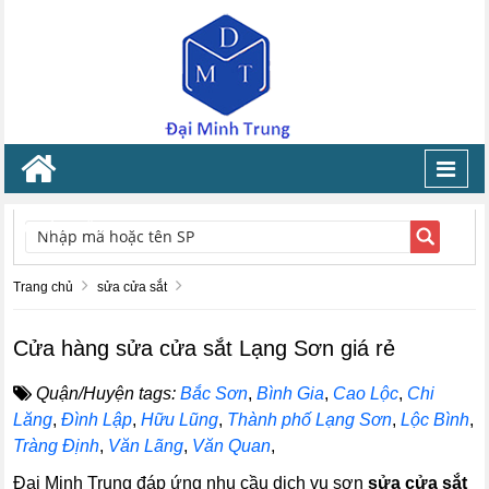
Toggl
navig
TÌM KIẾM
Trang chủ
sửa cửa sắt
Cửa hàng sửa cửa sắt Lạng Sơn giá rẻ
Quận/Huyện tags:
Bắc Sơn
,
Bình Gia
,
Cao Lộc
,
Chi
Lăng
,
Đình Lập
,
Hữu Lũng
,
Thành phố Lạng Sơn
,
Lộc Bình
,
Tràng Định
,
Văn Lãng
,
Văn Quan
,
Đại Minh Trung đáp ứng nhu cầu dịch vụ sơn
sửa cửa sắt