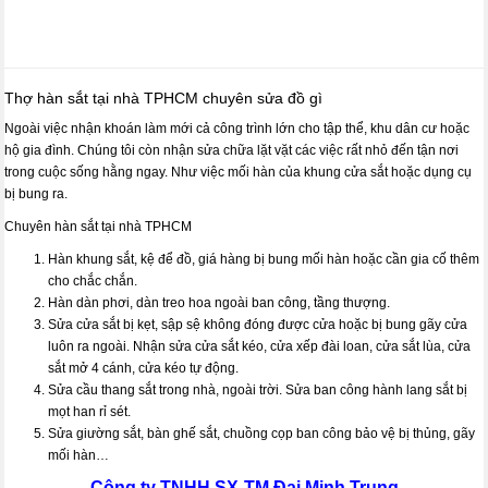
Thợ hàn sắt tại nhà TPHCM chuyên sửa đồ gì
Ngoài việc nhận khoán làm mới cả công trình lớn cho tập thể, khu dân cư hoặc
hộ gia đình. Chúng tôi còn nhận sửa chữa lặt vặt các việc rất nhỏ đến tận nơi
trong cuộc sống hằng ngay. Như việc mối hàn của khung cửa sắt hoặc dụng cụ
bị bung ra.
Chuyên hàn sắt tại nhà TPHCM
Hàn khung sắt, kệ để đồ, giá hàng bị bung mối hàn hoặc cần gia cố thêm
cho chắc chắn.
Hàn dàn phơi, dàn treo hoa ngoài ban công, tầng thượng.
Sửa cửa sắt bị kẹt, sập sệ không đóng được cửa hoặc bị bung gãy cửa
luôn ra ngoài. Nhận sửa cửa sắt kéo, cửa xếp đài loan, cửa sắt lùa, cửa
sắt mở 4 cánh, cửa kéo tự động.
Sửa cầu thang sắt trong nhà, ngoài trời. Sửa ban công hành lang sắt bị
mọt han rỉ sét.
Sửa giường sắt, bàn ghế sắt, chuồng cọp ban công bảo vệ bị thủng, gãy
mối hàn…
Công ty TNHH SX-TM
Đại Minh Trung