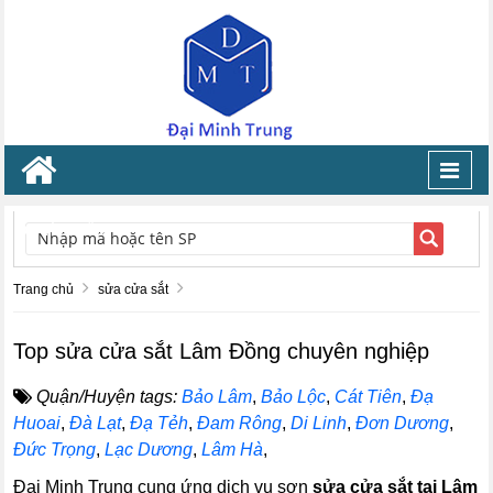
Toggl
navig
TÌM KIẾM
Trang chủ
sửa cửa sắt
Top sửa cửa sắt Lâm Đồng chuyên nghiệp
Quận/Huyện tags:
Bảo Lâm
,
Bảo Lộc
,
Cát Tiên
,
Đạ
Huoai
,
Đà Lạt
,
Đạ Tẻh
,
Đam Rông
,
Di Linh
,
Đơn Dương
,
Đức Trọng
,
Lạc Dương
,
Lâm Hà
,
Đại Minh Trung cung ứng dịch vụ sơn
sửa cửa sắt tại Lâm