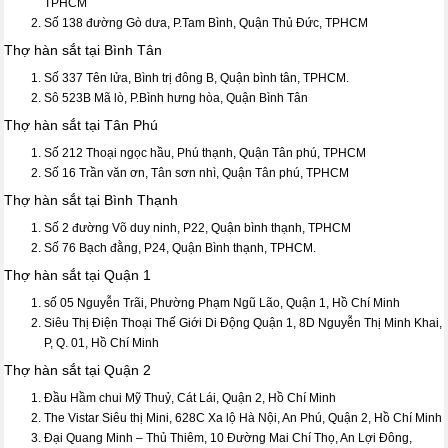
TPHCM
Số 138 đường Gò dưa, P.Tam Bình, Quận Thủ Đức, TPHCM
Thợ hàn sắt tại Bình Tân
Số 337 Tên lửa, Bình trị đông B, Quận bình tân, TPHCM.
Sô 523B Mã lò, P.Bình hưng hòa, Quận Bình Tân
Thợ hàn sắt tại Tân Phú
Số 212 Thoại ngọc hầu, Phú thạnh, Quận Tân phú, TPHCM
Số 16 Trần văn ơn, Tân sơn nhì, Quận Tân phú, TPHCM
Thợ hàn sắt tại Bình Thạnh
Số 2 đường Võ duy ninh, P22, Quận bình thạnh, TPHCM
Số 76 Bạch đằng, P24, Quận Bình thạnh, TPHCM.
Thợ hàn sắt tại Quận 1
số 05 Nguyễn Trãi, Phường Phạm Ngũ Lão, Quận 1, Hồ Chí Minh
Siêu Thị Điện Thoại Thế Giới Di Động Quận 1, 8D Nguyễn Thị Minh Khai,
P, Q. 01, Hồ Chí Minh
Thợ hàn sắt tại Quận 2
Đầu Hầm chui Mỹ Thuỷ, Cát Lái, Quận 2, Hồ Chí Minh
The Vistar Siêu thị Mini, 628C Xa lộ Hà Nội, An Phú, Quận 2, Hồ Chí Minh
Đại Quang Minh – Thủ Thiêm, 10 Đường Mai Chí Thọ, An Lợi Đông,