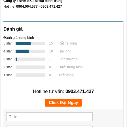
Công ty TNHH SX-TM
Đại Minh Trung
Hotline:
0904.004.577
-
0903.471.427
Đánh giá
Đánh giá trung bình
5 star
15
Rất hài lòng
4 star
10
Hài lòng
3 star
1
Bình thường
2 star
0
Dưới trung bình
1 star
0
Thất vọng
Hotline tư vấn:
0903.471.427
Click Đặt Ngay